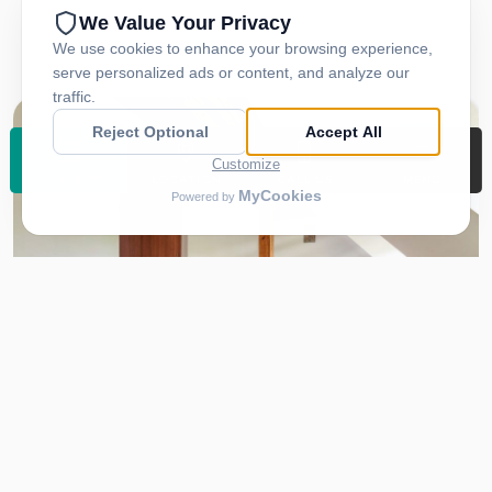
BOOK
BOOK NOW
LOCATION
CALL US
MENU
2
Max. 2
14 m
Double room (two separate beds)