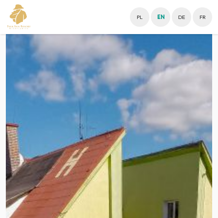
PL
EN
DE
FR