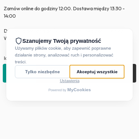
Zamów online do godziny 12:00. Dostawa między 13:30 -
14:00
Darmowa dostawa do 5km od naszej lokalizacji (Łowicz
Wałecki 62, 78-650 Mirosławiec)
Idealne rozwiązanie dla firm i osób ceniących wygodę,
świeżość i różnorodność smaków.
REZERWUJ
DOJAZD
ZADZWOŃ
MENU
>SPRAWDŹ I ZAMÓW ONLINE<
Tawerna Fish & Grill Menu
Tawerna Fish&Grill
to miejsce, w którym królują dwa