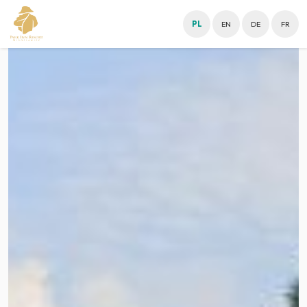
PL
EN
DE
FR