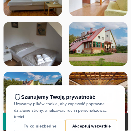
REZERWUJ
DOJAZD
ZADZWOŃ
MENU